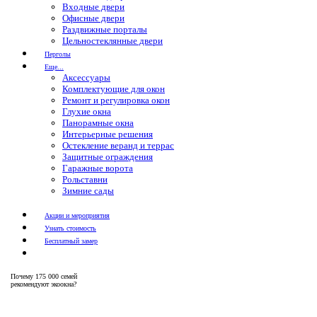
Входные двери
Офисные двери
Раздвижные порталы
Цельностеклянные двери
Перголы
Еще...
Аксессуары
Комплектующие для окон
Ремонт и регулировка окон
Глухие окна
Панорамные окна
Интерьерные решения
Остекление веранд и террас
Защитные ограждения
Гаражные ворота
Рольставни
Зимние сады
Акции и мероприятия
Узнать стоимость
Бесплатный замер
Почему
175 000 семей
рекомендуют экоокна?