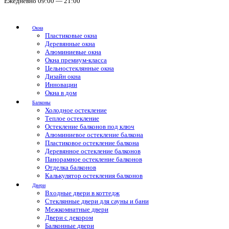
Ежедневно 09:00 — 21:00
Окна
Пластиковые окна
Деревянные окна
Алюминиевые окна
Окна премиум-класса
Цельностеклянные окна
Дизайн окна
Инновации
Окна в дом
Балконы
Холодное остекление
Теплое остекление
Остекление балконов под ключ
Алюминиевое остекление балкона
Пластиковое остекление балкона
Деревянное остекление балконов
Панорамное остекление балконов
Отделка балконов
Калькулятор остекления балконов
Двери
Входные двери в коттедж
Стеклянные двери для сауны и бани
Межкомнатные двери
Двери с декором
Балконные двери