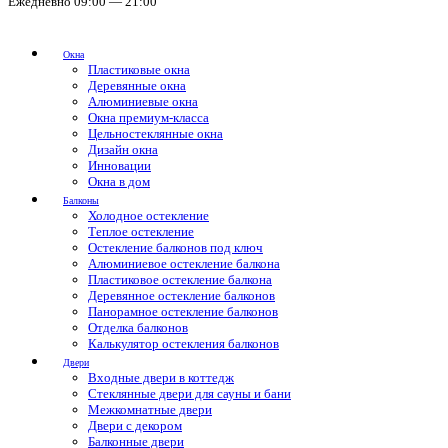
Ежедневно 09:00 — 21:00
Окна
Пластиковые окна
Деревянные окна
Алюминиевые окна
Окна премиум-класса
Цельностеклянные окна
Дизайн окна
Инновации
Окна в дом
Балконы
Холодное остекление
Теплое остекление
Остекление балконов под ключ
Алюминиевое остекление балкона
Пластиковое остекление балкона
Деревянное остекление балконов
Панорамное остекление балконов
Отделка балконов
Калькулятор остекления балконов
Двери
Входные двери в коттедж
Стеклянные двери для сауны и бани
Межкомнатные двери
Двери с декором
Балконные двери