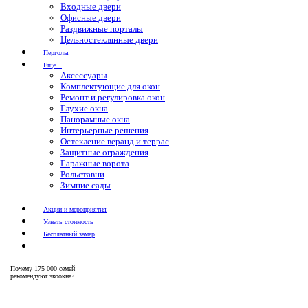
Входные двери
Офисные двери
Раздвижные порталы
Цельностеклянные двери
Перголы
Еще...
Аксессуары
Комплектующие для окон
Ремонт и регулировка окон
Глухие окна
Панорамные окна
Интерьерные решения
Остекление веранд и террас
Защитные ограждения
Гаражные ворота
Рольставни
Зимние сады
Акции и мероприятия
Узнать стоимость
Бесплатный замер
Почему
175 000 семей
рекомендуют экоокна?